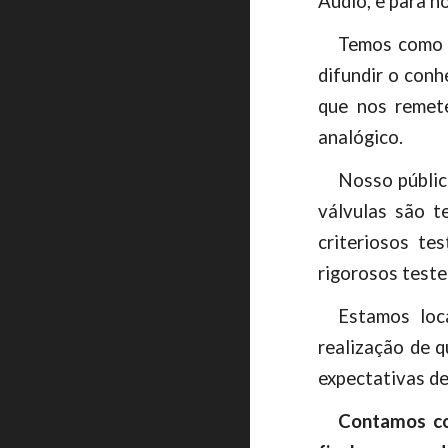
Audio, e para n
Temos como n
difundir o conh
que nos remet
analógico.
Nosso públic
válvulas são 
criteriosos te
rigorosos teste
Estamos loc
realização de 
expectativas de
Contamos co