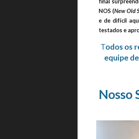
final surpreen
NOS (
New Old 
e de difícil a
testados e apr
T
odos os r
equipe de
Nosso